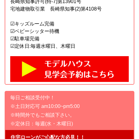
長崎県知事許可(特-7)第13901号
宅地建物取引業 長崎県知事(2)第4108号
☑︎キッズルーム完備
☑︎ベビーシッター待機
☑︎駐車場完備
☑︎定休日:毎週水曜日、木曜日
毎日ご相談受付中！
※土日対応可 am10:00~pm5:00
※時間外でもご相談下さい。
※定休日：毎週(水・木曜日)
住宅ローンがご心配な方必見！！