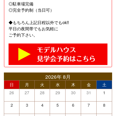
◎駐車場完備
◎完全予約制（当日可）
◆もちろん上記日程以外でもok!!
平日の夜間帯でもお気軽に
ご予約下さい。
2026年 8月
日
月
火
水
木
金
土
26
27
28
29
30
31
1
2
3
4
5
6
7
8