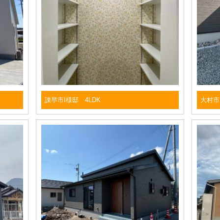
諌早市I様邸 4LDK
大村市