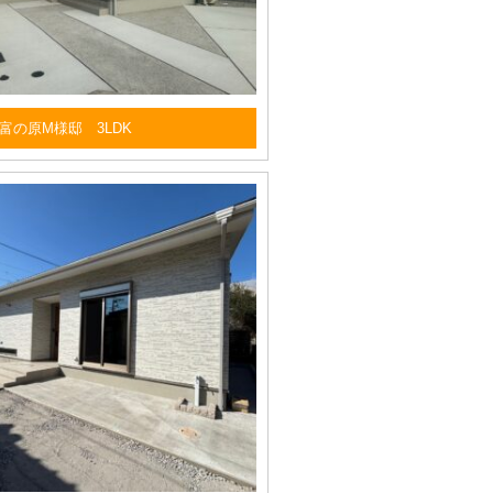
富の原M様邸 3LDK