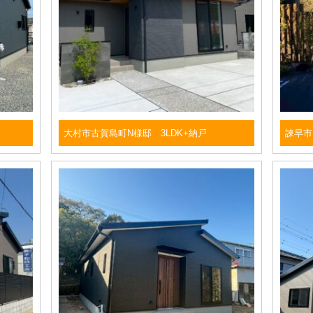
大村市古賀島町N様邸 3LDK+納戸
諫早市