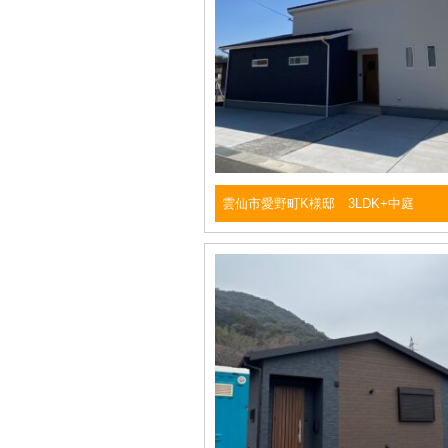
雲仙市愛野町K様邸 3LDK+中庭