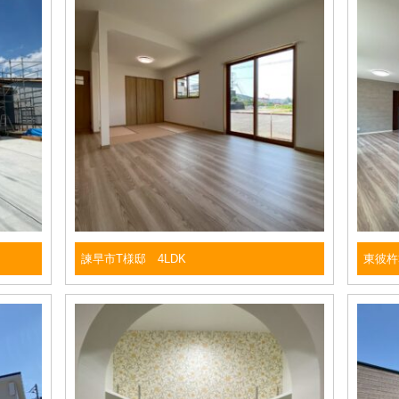
諫早市T様邸 4LDK
東彼杵