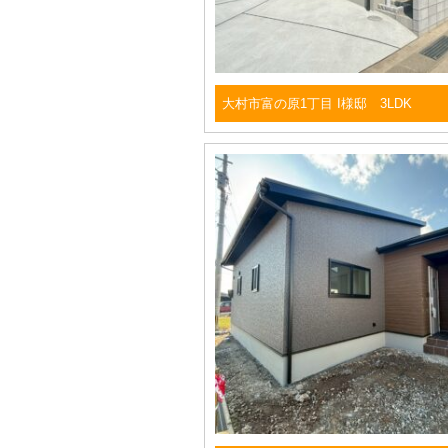
大村市富の原1丁目 I様邸 3LDK